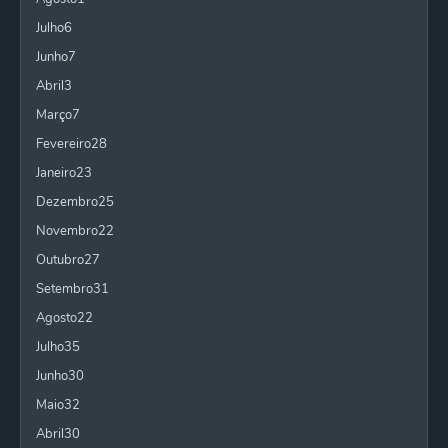
Julho
6
Junho
7
Abril
3
Março
7
Fevereiro
28
Janeiro
23
Dezembro
25
Novembro
22
Outubro
27
Setembro
31
Agosto
22
Julho
35
Junho
30
Maio
32
Abril
30