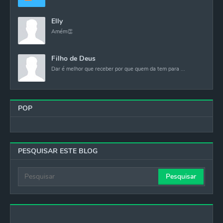
Elly
Amém👏
Filho de Deus
Dar é melhor que receber por que quem da tem para ...
POP
PESQUISAR ESTE BLOG