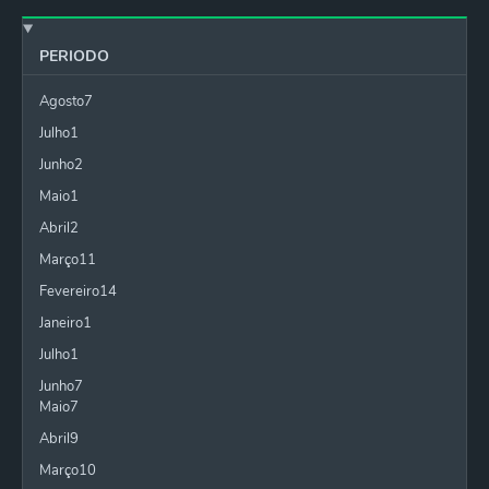
PERIODO
Agosto
7
Julho
1
Junho
2
Maio
1
Abril
2
Março
11
Fevereiro
14
Janeiro
1
Julho
1
Junho
7
Maio
7
Abril
9
Março
10