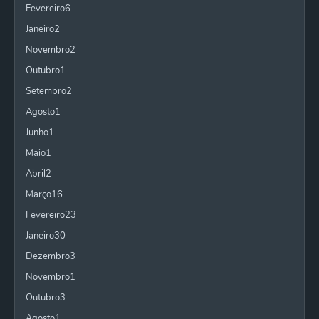
Fevereiro
6
Janeiro
2
Novembro
2
Outubro
1
Setembro
2
Agosto
1
Junho
1
Maio
1
Abril
2
Março
16
Fevereiro
23
Janeiro
30
Dezembro
3
Novembro
1
Outubro
3
Agosto
1