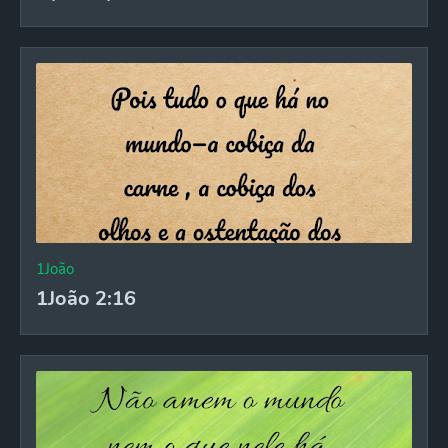
1João
1João 2:16