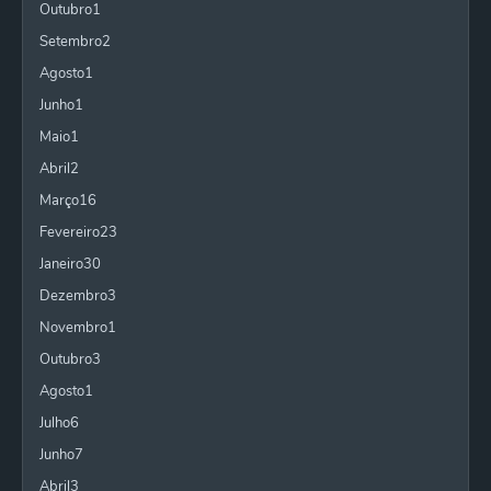
Outubro
1
Setembro
2
Agosto
1
Junho
1
Maio
1
Abril
2
Março
16
Fevereiro
23
Janeiro
30
Dezembro
3
Novembro
1
Outubro
3
Agosto
1
Julho
6
Junho
7
Abril
3