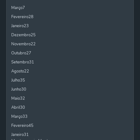
Março
7
Fevereiro
28
Janeiro
23
Dezembro
25
Novembro
22
Outubro
27
Setembro
31
Agosto
22
Julho
35
Junho
30
Maio
32
Abril
30
Março
33
Fevereiro
45
Janeiro
31