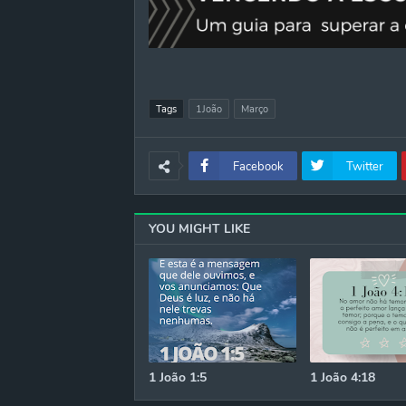
Tags
1João
Março
Facebook
Twitter
YOU MIGHT LIKE
1 João 1:5
1 João 4:18