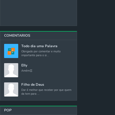
COMENTARIOS
Todo dia uma Palavra
Obrigado por comentar e muito
importante para o si...
Elly
Amém👏
Filho de Deus
Dar é melhor que receber por que quem
da tem para ...
POP