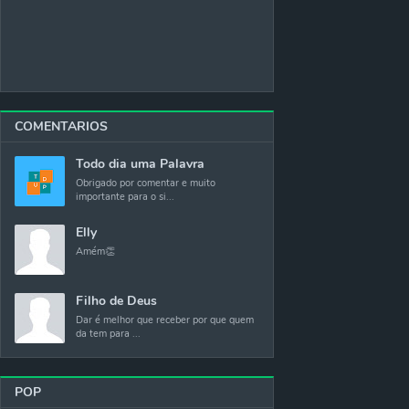
COMENTARIOS
Todo dia uma Palavra
Obrigado por comentar e muito
importante para o si...
Elly
Amém👏
Filho de Deus
Dar é melhor que receber por que quem
da tem para ...
POP