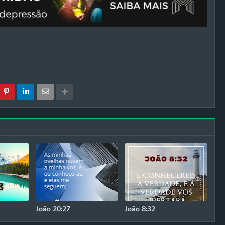
João 20:27
João 8:32