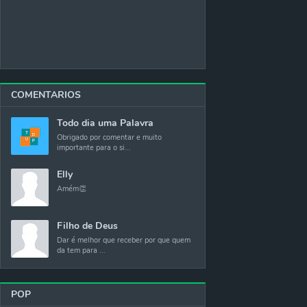
COMENTARIOS
Todo dia uma Palavra
Obrigado por comentar e muito
importante para o si...
Elly
Amém👏
Filho de Deus
Dar é melhor que receber por que quem
da tem para ...
POP