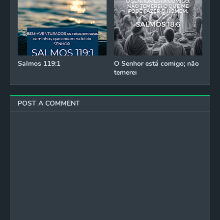
Salmos 119:1
O Senhor está comigo; não
temerei
POST A COMMENT