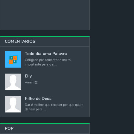
COMENTARIOS
Todo dia uma Palavra
Obrigado por comentar e muito
importante para o si...
Elly
Amém👏
Filho de Deus
Dar é melhor que receber por que quem
da tem para ...
POP