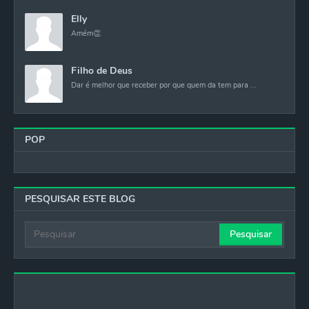
Elly
Amém👏
Filho de Deus
Dar é melhor que receber por que quem da tem para ...
POP
PESQUISAR ESTE BLOG