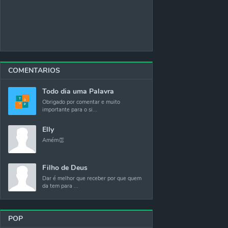
COMENTARIOS
Todo dia uma Palavra
Obrigado por comentar e muito
importante para o si...
Elly
Amém👏
Filho de Deus
Dar é melhor que receber por que quem
da tem para ...
POP