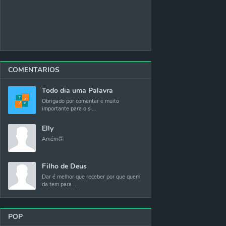
COMENTARIOS
Todo dia uma Palavra
Obrigado por comentar e muito
importante para o si...
Elly
Amém👏
Filho de Deus
Dar é melhor que receber por que quem
da tem para ...
POP