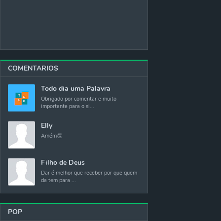
COMENTARIOS
Todo dia uma Palavra
Obrigado por comentar e muito
importante para o si...
Elly
Amém👏
Filho de Deus
Dar é melhor que receber por que quem
da tem para ...
POP