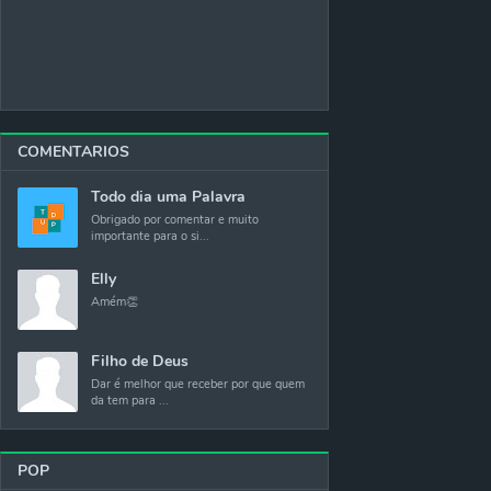
COMENTARIOS
Todo dia uma Palavra
Obrigado por comentar e muito
importante para o si...
Elly
Amém👏
Filho de Deus
Dar é melhor que receber por que quem
da tem para ...
POP