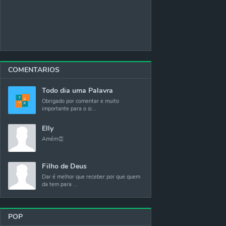
COMENTARIOS
Todo dia uma Palavra
Obrigado por comentar e muito
importante para o si...
Elly
Amém👏
Filho de Deus
Dar é melhor que receber por que quem
da tem para ...
POP