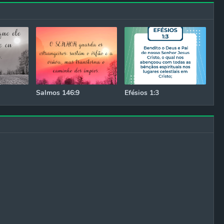
Salmos 146:9
Efésios 1:3