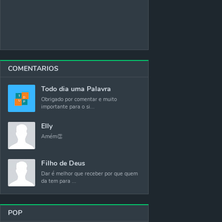
COMENTARIOS
Todo dia uma Palavra
Obrigado por comentar e muito
importante para o si...
Elly
Amém👏
Filho de Deus
Dar é melhor que receber por que quem
da tem para ...
POP