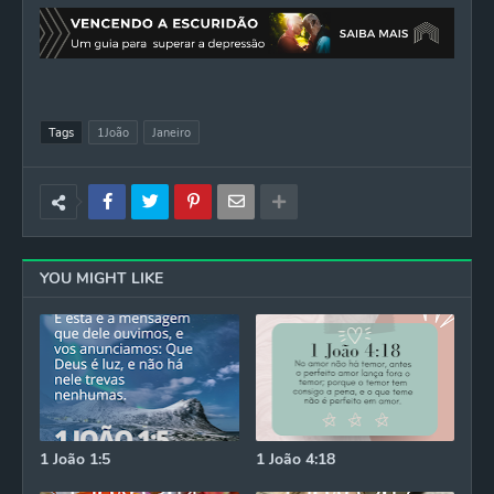
Tags
1João
Janeiro
YOU MIGHT LIKE
1 João 1:5
1 João 4:18