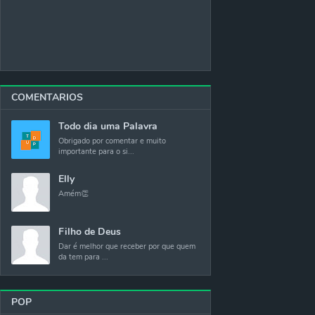
COMENTARIOS
Todo dia uma Palavra
Obrigado por comentar e muito
importante para o si...
Elly
Amém👏
Filho de Deus
Dar é melhor que receber por que quem
da tem para ...
POP