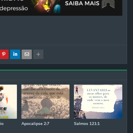
io
Apocalipse 2:7
Salmos 121:1