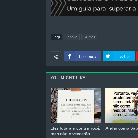
Tags
Janeiro
Salmos
Facebook
Twitter
YOU MIGHT LIKE
Eles lutaram contra você,
Andai como Sab
mas não o vencerão