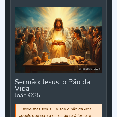
Sermão: Jesus, o Pão da
Vida
João 6:35
“Disse-lhes Jesus: Eu sou o pão da vida;
aquele que vem a mim não terá fome, e