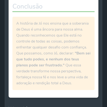
Conclusão
A história de Jó nos ensina que a soberania
de Deus é uma âncora para nossa alma.
Quando reconhecemos que Ele está no
controle de todas as coisas, podemos
enfrentar qualquer desafio com confiança.
Que possamos, como Jó, declarar:
"Bem sei
que tudo podes, e nenhum dos teus
planos pode ser frustrado."
Que essa
verdade transforme nossa perspectiva,
fortaleça nossa fé e nos leve a uma vida de
adoração e rendição total a Deus.