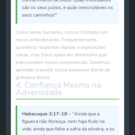
conhecimento de Deus! Quão insondáveis
são os seus juízos, e quão inescrutáveis os
seus caminhos!"
Como seres humanos, somos limitados em
nosso entendimento. Frequentemente,
queremos respostas rápidas e explicações
claras, mas Deus opera em dimensões que
transcendem nossa compreensão. Devemos
aprender a aceitar nossa pequenez diante da
grandeza divina.
4. Confiança Mesmo na
Adversidade
Habacuque 3:17-18
– "Ainda que a
figueira não floresça, nem haja fruto na
vide; ainda que falhe a safra da oliveira, e os