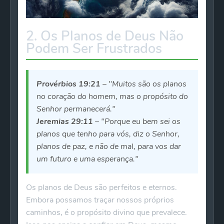
2. Os Planos de Deus Não
Podem Ser Frustrados
Provérbios 19:21
– "Muitos são os planos
no coração do homem, mas o propósito do
Senhor permanecerá."
Jeremias 29:11
– "Porque eu bem sei os
planos que tenho para vós, diz o Senhor,
planos de paz, e não de mal, para vos dar
um futuro e uma esperança."
Os planos de Deus são perfeitos e eternos.
Embora possamos traçar nossos próprios
caminhos, é o propósito divino que prevalece.