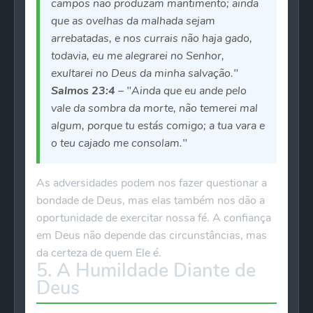
campos não produzam mantimento; ainda
que as ovelhas da malhada sejam
arrebatadas, e nos currais não haja gado,
todavia, eu me alegrarei no Senhor,
exultarei no Deus da minha salvação."
Salmos 23:4
– "Ainda que eu ande pelo
vale da sombra da morte, não temerei mal
algum, porque tu estás comigo; a tua vara e
o teu cajado me consolam."
As adversidades podem nos fazer questionar a
bondade de Deus, mas elas também nos dão a
oportunidade de exercitar nossa fé. A confiança
em Deus não depende das circunstâncias, mas
da certeza de quem Ele é.
5. A Humildade Diante de
Deus