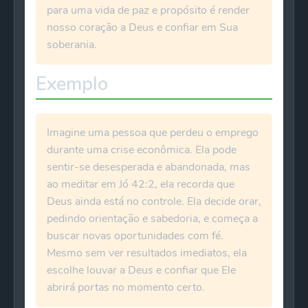
para uma vida de paz e propósito é render
nosso coração a Deus e confiar em Sua
soberania.
Exemplo
Imagine uma pessoa que perdeu o emprego
durante uma crise econômica. Ela pode
sentir-se desesperada e abandonada, mas
ao meditar em Jó 42:2, ela recorda que
Deus ainda está no controle. Ela decide orar,
pedindo orientação e sabedoria, e começa a
buscar novas oportunidades com fé.
Mesmo sem ver resultados imediatos, ela
escolhe louvar a Deus e confiar que Ele
abrirá portas no momento certo.