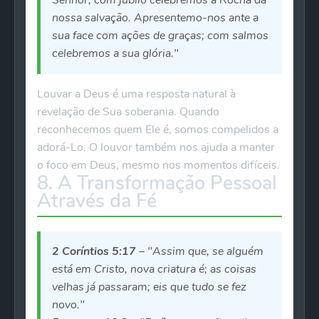
Senhor, com júbilo celebremos a Rocha da
nossa salvação. Apresentemo-nos ante a
sua face com ações de graças; com salmos
celebremos a sua glória."
Louvar a Deus é uma resposta natural à
revelação de Sua soberania. Quando
reconhecemos quem Ele é, somos compelidos a
adorá-Lo. O louvor também nos ajuda a manter
o foco em Deus, mesmo nos momentos difíceis.
8. A Transformação Pessoal
Através da Fé
2 Coríntios 5:17
– "Assim que, se alguém
está em Cristo, nova criatura é; as coisas
velhas já passaram; eis que tudo se fez
novo."