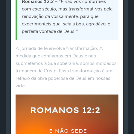
Romanos 12:2
– "E não vos conformeis
com este século, mas transformai-vos pela
renovação da vossa mente, para que
experimenteis qual seja a boa, agradável e
perfeita vontade de Deus."
A jornada de fé envolve transformação. À
medida que confiamos em Deus e nos
submetemos à Sua soberania, somos moldados
à imagem de Cristo. Essa transformação é um
reflexo da obra poderosa de Deus em nossas
vidas.