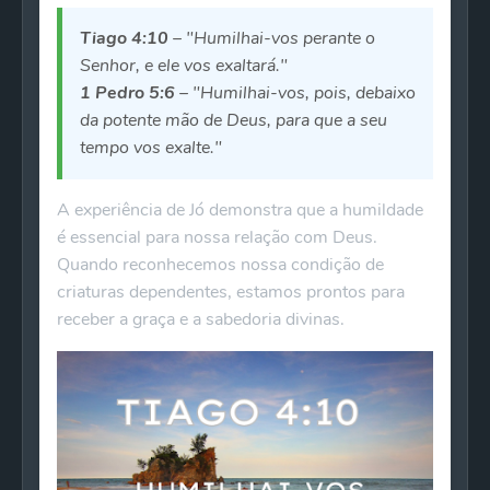
Tiago 4:10
– "Humilhai-vos perante o
Senhor, e ele vos exaltará."
1 Pedro 5:6
– "Humilhai-vos, pois, debaixo
da potente mão de Deus, para que a seu
tempo vos exalte."
A experiência de Jó demonstra que a humildade
é essencial para nossa relação com Deus.
Quando reconhecemos nossa condição de
criaturas dependentes, estamos prontos para
receber a graça e a sabedoria divinas.