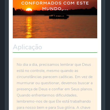
Aplicação
No dia a dia, precisamos lembrar que Deus
está no controle, mesmo quando as
circunstâncias parecem caóticas. Em vez de
murmurar ou questionar, devemos buscar a
presença de Deus e confiar em Seus planos.
Quando enfrentarmos dificuldades,
lembremo-nos de que Ele está trabalhando
para nosso bem e para Sua glória. A chave