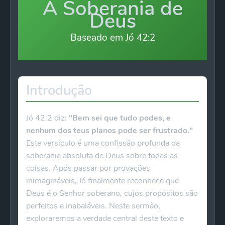
A Soberania de
Deus
Baseado em Jó 42:2
Introdução
Jó 42:2 diz:
"Bem sei que tudo podes, e
nenhum dos teus planos pode ser frustrado."
Este versículo é uma confissão profunda da
soberania absoluta de Deus sobre todas as
coisas. Após passar por provações
inimagináveis, Jó finalmente reconhece que
Deus é o Senhor soberano, cujos propósitos são
perfeitos e inabaláveis. Neste sermão,
exploraremos a verdade central deste texto e