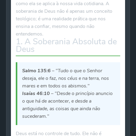
como ela se aplica à nossa vida cotidiana. A
soberania de Deus não é apenas um conceito
teológico; é uma realidade prática que nos
ensina a confiar, mesmo quando não
entendemos.
1. A Soberania Absoluta de
Deus
Salmo 135:6
– "Tudo o que o Senhor
deseja, ele o faz, nos céus e na terra, nos
mares e em todos os abismos."
Isaías 46:10
– "Desde o princípio anuncio
o que há de acontecer, e desde a
antiguidade, as coisas que ainda não
sucederam."
Deus está no controle de tudo. Ele não é