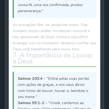
vossa fé, uma vez confirmada, produz
perseverança."
As provações têm um propósito maior. Elas
moldam nosso caráter, fortalecem nossa fé e
nos aproximam de Deus. Embora seja difícil
enxergar isso no momento, devemos confiar que
Deus está trabalhando para nosso bem.
7. A Importância de Louvar
a Deus
Salmos 100:4
– "Entrai pelas suas portas
com ações de graças, e nos seus átrios
com hinos de louvor; louvai-o, bendizei o
seu nome."
Salmos 95:1-2
– "Vinde, cantemos ao